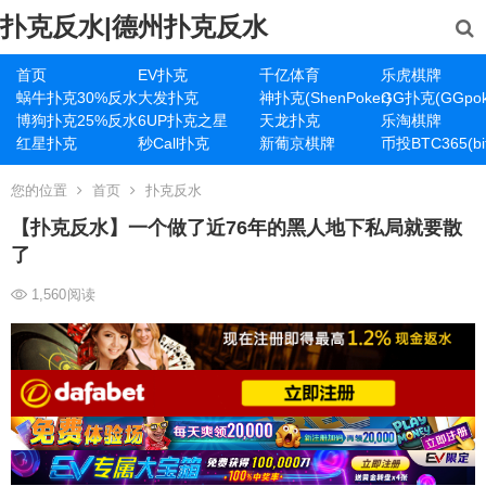
扑克反水|德州扑克反水
首页
EV扑克
千亿体育
乐虎棋牌
蜗牛扑克30%反水
大发扑克
神扑克(ShenPoker)
GG扑克(GGpok
博狗扑克25%反水
6UP扑克之星
天龙扑克
乐淘棋牌
红星扑克
秒Call扑克
新葡京棋牌
币投BTC365(bit
您的位置
首页
扑克反水
【扑克反水】一个做了近76年的黑人地下私局就要散
了
1,560
阅读