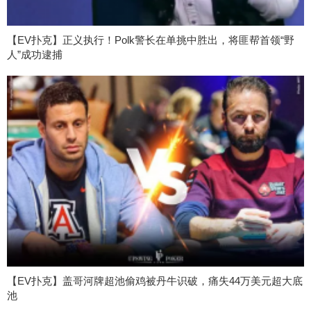
【EV扑克】正义执行！Polk警长在单挑中胜出，将匪帮首领“野
人”成功逮捕
【EV扑克】盖哥河牌超池偷鸡被丹牛识破，痛失44万美元超大底
池