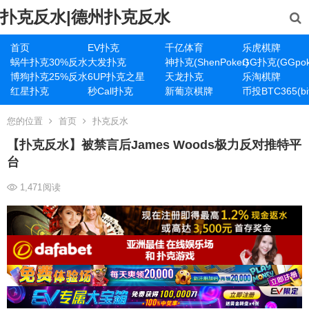
扑克反水|德州扑克反水
首页
EV扑克
千亿体育
乐虎棋牌
蜗牛扑克30%反水
大发扑克
神扑克(ShenPoker)
GG扑克(GGpok
博狗扑克25%反水
6UP扑克之星
天龙扑克
乐淘棋牌
红星扑克
秒Call扑克
新葡京棋牌
币投BTC365(bit
您的位置
首页
扑克反水
【扑克反水】被禁言后James Woods极力反对推特平
台
1,471
阅读