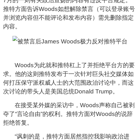
7
月的一则有关政治宣扬的内容有违反平台规定。
推特方面告诉
Woods
如想解除禁言（可以登录账号
并浏览内容但不能评论和发布内容）需先删除指定
内容。
Woods
为此就和推特杠上了并拒绝平台方的要
求。他的这则推特发布于一次针对巨头社交媒体如
何打压保守派权威人士的大范围政治讨论中，而这
次讨论的带头人是美国总统
Donald Trump
。
在接受某外媒的采访中，
Woods
声称自己被剥
夺了“言论自由”的权利。推特方面对
Woods
的说辞
拒绝答复。
“讽刺的是，推特方面居然指控我影响政治进