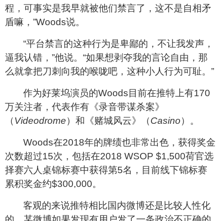
程，可事实是我早就被他们禁言了，这不是自相矛
盾嘛，”
Woods
说。
“平台禁言的这种行为是卑鄙的，不让我发声，
逼我认错，”他说。“如果想剥夺我的言论自由，那
么就拿把刀刺向我的喉咙吧，这种小人行为可耻。”
作为好莱坞演员的
Woods
目前在推特上有
170
万关注者，代表作有《录音带谋杀案》
（
Videodrome
）和《赌城风云》（
Casino
）。
Woods
在
2018
年的牌绩也非常出色，获得奖金
次数超过
15
次，包括在
2018 WSOP $1,500
荷官选
择赛六人桌锦标赛中获得第
5
名，目前线下锦标赛
累积奖金约
$300,000
。
客观的来说推特相比国内微博还是比较人性化
的，某微博如果发现有用户发了一条政治不正确的