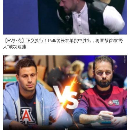
【EV扑克】正义执行！Polk警长在单挑中胜出，将匪帮首领“野
人”成功逮捕