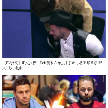
【EV扑克】正义执行！Polk警长在单挑中胜出，将匪帮首领“野
人”成功逮捕