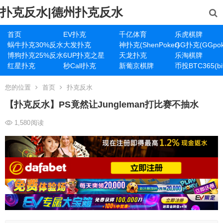
扑克反水|德州扑克反水
首页
EV扑克
千亿体育
乐虎棋牌
蜗牛扑克30%反水
大发扑克
神扑克(ShenPoker)
GG扑克(GGpok
博狗扑克25%反水
6UP扑克之星
天龙扑克
乐淘棋牌
红星扑克
秒Call扑克
新葡京棋牌
币投BTC365(bit
您的位置
首页
扑克反水
【扑克反水】PS竟然让Jungleman打比赛不抽水
1,580
阅读