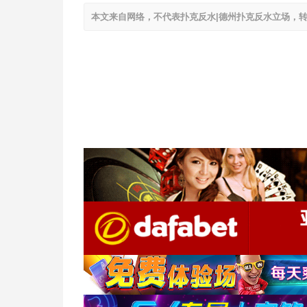
本文来自网络，不代表扑克反水|德州扑克反水立场，转载请注明出处：h