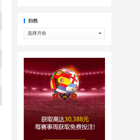
归档
归
档