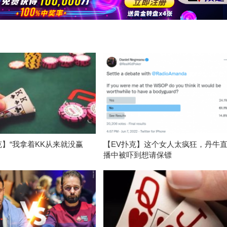
克】“我拿着KK从来就没赢
【EV扑克】这个女人太疯狂，丹牛
播中被吓到想请保镖