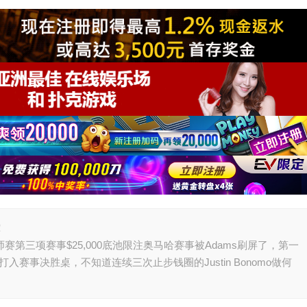
！
赛第三项赛事$25,000底池限注奥马哈赛事被Adams刷屏了，第一
赛事决胜桌，不知道连续三次止步钱圈的Justin Bonomo做何