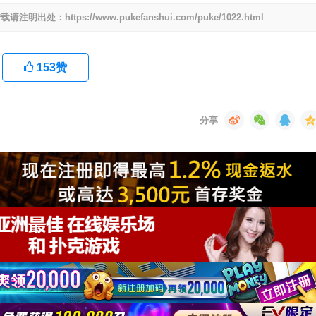
ttps://www.pukefanshui.com/puke/1022.html
153
赞