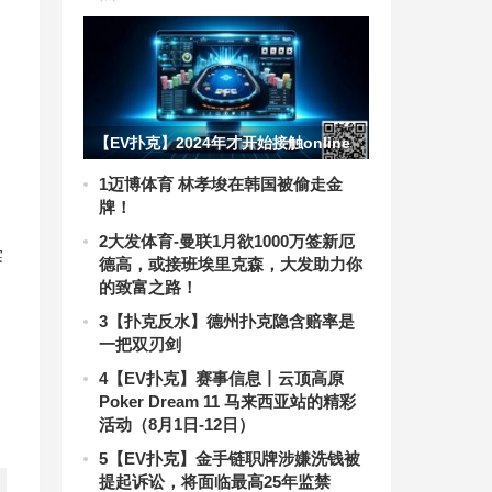
【EV扑克】2024年才开始接触online
是否太迟？这么晚入行还有得赚吗？
1
迈博体育 林孝埈在韩国被偷走金
牌！
2
大发体育-曼联1月欲1000万签新厄
赛
德高，或接班埃里克森，大发助力你
的致富之路！
不
3
【扑克反水】德州扑克隐含赔率是
一把双刃剑
4
【EV扑克】赛事信息丨云顶高原
Poker Dream 11 马来西亚站的精彩
活动（8月1日-12日）
5
【EV扑克】金手链职牌涉嫌洗钱被
提起诉讼，将面临最高25年监禁