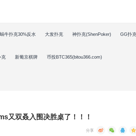
蜗牛扑克30%反水
大发扑克
神扑克(ShenPoker)
GG扑克(
扑克
新葡京棋牌
币投BTC365(bitou366.com)
ms又双叒入围决胜桌了！！！