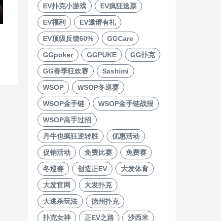
EV扑克小游戏
EV疯狂送票
EV福利
EV邀请有礼
EV顶级反馈60%
GGCare
GGpoker
GGPUKE
GG扑克
GG春季狂欢赛
Sashimi
WSOP
WSOP冬巡赛
WSOP金手链
WSOP金手链战报
WSOP高手过招
丹牛也疯狂逆转胜
优惠活动
促销活动
免费比赛
免费赛
冬巡赛
创造正EV
大发体育
大发官网
大发扑克
大逃杀玩法
德州扑克
扑克女神
正EV之路
沙西米