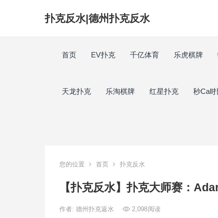
扑克反水|德州扑克反水
首页
EV扑克
千亿体育
乐虎棋牌
天龙扑克
乐淘棋牌
红星扑克
秒Call
您的位置
首页
扑克反水
【扑克反水】扑克大师赛：Ada
作者:
德州扑克返水
2,098
阅读