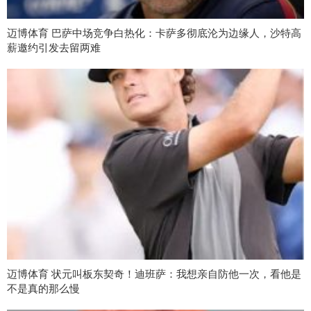
迈博体育 巴萨中场竞争白热化：卡萨多彻底沦为边缘人，沙特高
薪邀约引发去留两难
迈博体育 状元叫板东契奇！迪班萨：我想亲自防他一次，看他是
不是真的那么慢