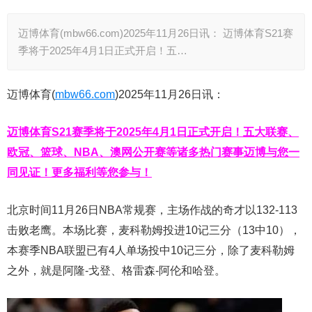
迈博体育(mbw66.com)2025年11月26日讯： 迈博体育S21赛
季将于2025年4月1日正式开启！五…
迈博体育(
mbw66.com
)2025年11月26日讯：
迈博体育S21赛季将于2025年4月1日正式开启！五大联赛
、
欧冠、篮球、NBA、澳网公开赛等诸多热门赛事迈博与您一
同见证！更多福利等您参与！
​​​​北京时间11月26日NBA常规赛，主场作战的奇才以132-113
击败老鹰。本场比赛，麦科勒姆投进10记三分（13中10），
本赛季NBA联盟已有4人单场投中10记三分，除了麦科勒姆
之外，就是阿隆-戈登、格雷森-阿伦和哈登。