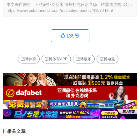
本文来自网络，不代表扑克反水|德州扑克反水立场，转载请注明出处：
https://www.pukefanshui.com/maibotiyufanshui/41570.html
139
赞
迈博体育
迈博体育APP
迈博娱乐
迈博电竞
相关文章