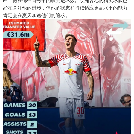
哈兰德在德甲首秀中的联赛进球数。欧洲各地的精英球队已
经在关注他的进步，但他的状态和持续适应更高水平的能力
肯定会在夏天加速他们的追求。