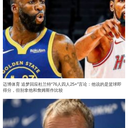
迈博体育 追梦回应杜兰特“76人四人25+”言论：他说的是篮球即
得分，但别拿他和詹姆斯作比较