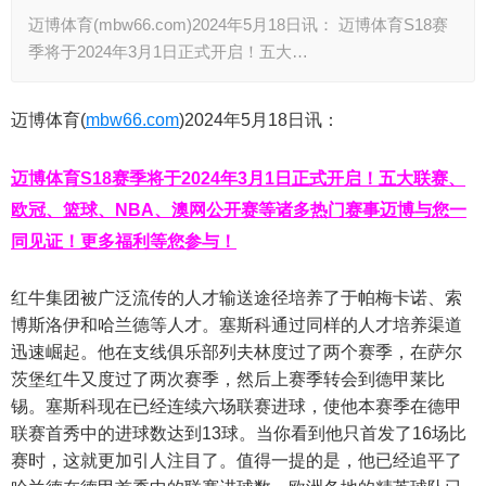
迈博体育(mbw66.com)2024年5月18日讯： 迈博体育S18赛
季将于2024年3月1日正式开启！五大…
迈博体育(
mbw66.com
)2024年5月18日讯：
迈博体育S18赛季将于2024年3月1日正式开启！五大联赛
、
欧冠、篮球、NBA、澳网公开赛等诸多热门赛事迈博与您一
同见证！更多福利等您参与！
红牛集团被广泛流传的人才输送途径培养了于帕梅卡诺、索
博斯洛伊和哈兰德等人才。塞斯科通过同样的人才培养渠道
迅速崛起。他在支线俱乐部列夫林度过了两个赛季，在萨尔
茨堡红牛又度过了两次赛季，然后上赛季转会到德甲莱比
锡。塞斯科现在已经连续六场联赛进球，使他本赛季在德甲
联赛首秀中的进球数达到13球。当你看到他只首发了16场比
赛时，这就更加引人注目了。值得一提的是，他已经追平了