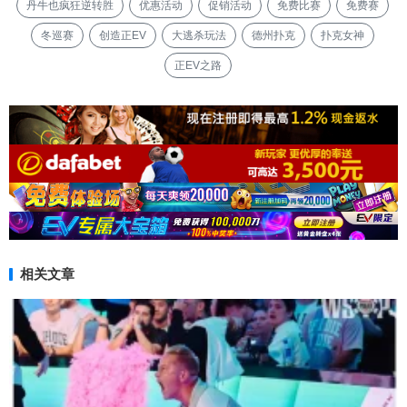
丹牛也疯狂逆转胜
优惠活动
促销活动
免费比赛
免费赛
冬巡赛
创造正EV
大逃杀玩法
德州扑克
扑克女神
正EV之路
相关文章