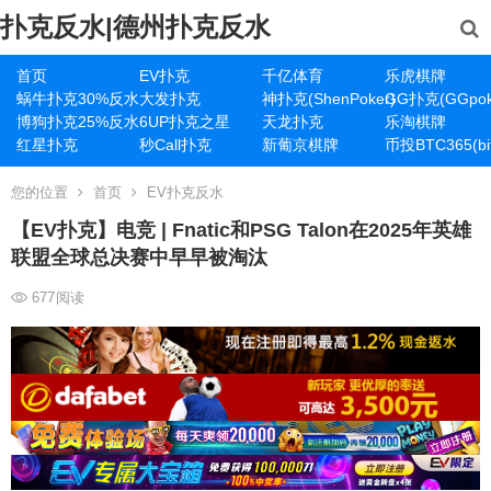
扑克反水|德州扑克反水
首页
EV扑克
千亿体育
乐虎棋牌
蜗牛扑克30%反水
大发扑克
神扑克(ShenPoker)
GG扑克(GGpok
博狗扑克25%反水
6UP扑克之星
天龙扑克
乐淘棋牌
红星扑克
秒Call扑克
新葡京棋牌
币投BTC365(bit
您的位置
首页
EV扑克反水
【EV扑克】电竞 | Fnatic和PSG Talon在2025年英雄
联盟全球总决赛中早早被淘汰
677
阅读