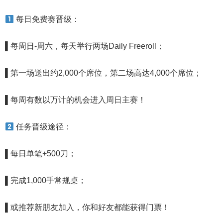
每日免费赛晋级：
▌
每周日-周六，每天举行两场Daily Freeroll；
▌
第一场送出约2,000个席位，第二场高达4,000个席位
；
▌
每周有数以万计的机会进入周日主赛！
任务晋级途径：
▌
每日单笔+500刀
；
▌
完成1,000手常规桌
；
▌
或推荐新朋友加入，你和好友都能获得门票！