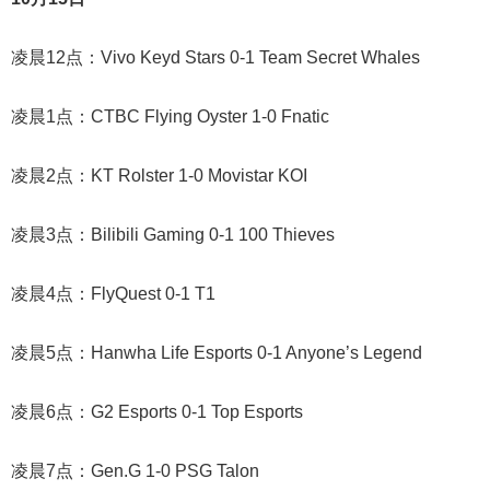
凌晨12点：Vivo Keyd Stars 0-1 Team Secret Whales
凌晨1点：CTBC Flying Oyster 1-0 Fnatic
凌晨2点：KT Rolster 1-0 Movistar KOI
凌晨3点：Bilibili Gaming 0-1 100 Thieves
凌晨4点：FlyQuest 0-1 T1
凌晨5点：Hanwha Life Esports 0-1 Anyone’s Legend
凌晨6点：G2 Esports 0-1 Top Esports
凌晨7点：Gen.G 1-0 PSG Talon