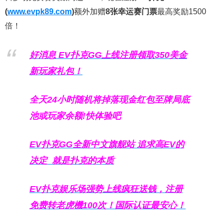
(
www.evpk89.com
)
额外加赠
8张幸运赛门票
最高奖励1500
倍！
好消息 EV扑克GG上线注册领取350美金
新玩家礼包！
全天24小时随机将掉落现金红包至牌局底
池或玩家余额!快体验吧
EV扑克GG
全新中文旗舰站
追求高EV
的
决定
就是扑克的本质
EV扑克娱乐场强势上线疯狂送钱，注册
免费转老虎機100次！国际认证最安心！