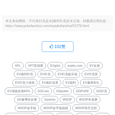
本文来自网络，不代表扑克反水|德州扑克反水立场，转载请注明出处：
https://www.pukefanshui.com/evpukefanshui/57279.html
102
赞
APL
APT亚巡赛
EVgirls
evpks.com
EV女孩
EV德州扑克
EV扑克
EV扑克娱乐场
EV扑克室
EV扑克小游戏
EV疯狂送票
EV福利
EV邀请有礼
EV顶级反馈60%
GGCare
GGpoker
GGPUKE
GG扑克
GG春季狂欢赛
Sashimi
WSOP
WSOP冬巡赛
WSOP金手链
WSOP金手链战报
WSOP高手过招