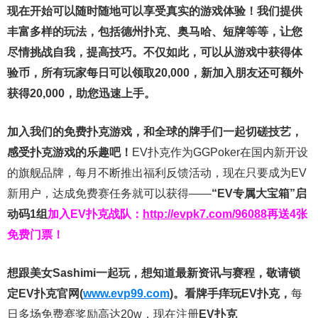
现在开始可以随时随地可以享受真实的游戏体验！我们提供
丰富多样的玩法，包括德州扑克、奥马哈、短牌等等，让您
尽情挑战自我，提高技巧。不仅如此，
可以从游戏中获得体
验币，所有玩家每日可以领取20,000，新加入朋友还可额外
获得20,000，助您迅速上手。
加入我们的免费扑克游戏，和全球的牌手们一起切磋技艺，
感受扑克游戏的乐趣吧！
EV扑克作为GGPoker在国内新开设
的旗舰品牌，每月不断推出福利反馈活动，现在只要成为EV
新用户，达成免费赛任务就可以获得——
“EV专属大宝箱”启
动码1组
加入EV扑克战队：
http://evpk7.com/96088
再送4张
免费门票！
想跟美女Sashimi一起玩，
想知道最新资讯与赛程，
敬请锁
定EV扑克官网(
www.evp99.com
)。
看牌手痒玩EV扑克，
每
日多场免费赛奖励高达20w，现在注册
EV扑克