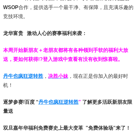
WSOP
合作，提供选手一个最干净、有保障，且充满乐趣的
竞技环境。
龙华富贵 激动人心的赛事福利来袭：
本周开始新朋友＋老朋友都将有各种领到手软的福利大放
送，要如何获得!?登入游戏中查看有没有收到惊喜啦。
丹牛也疯狂逆转胜
，
决胜小妹
，现在正是你加入的最好时
机！
逐梦参赛!百度 “
丹牛也疯狂逆转胜
”
了解更多
活跃新朋友限
量送
双旦嘉年华福利
免费赛史上最大变革
”免费体验场”来了！