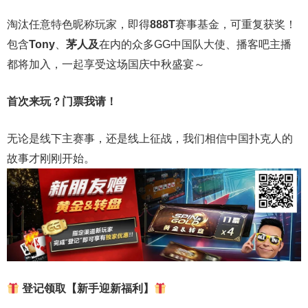
淘汰任意特色昵称玩家，即得
888T
赛事基金，可重复获奖！
包含
Tony
、
茅人及
在内的众多
GG
中国队大使、播客吧主播
都将加入，一起享受这场国庆中秋盛宴～
首次来玩？门票我请！
无论是线下主赛事，还是线上征战，我们相信中国扑克人的
故事才刚刚开始。
登记领取【新手迎新福利】