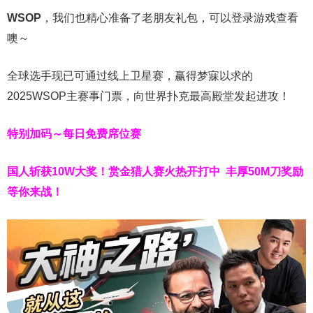
WSOP
，我们也精心准备了老朋友礼包，可以登录游戏查看
噢～
全球选手现已可通过线上卫星赛，赢得梦寐以求的
2025WSOP主赛事门票，向世界扑克最高殿堂发起进攻！
特别加码～每日免费席位赛
国人斩获
10W
大奖！
赏金猎人赛火热开打中 丰厚50M刀奖励
等你来战！