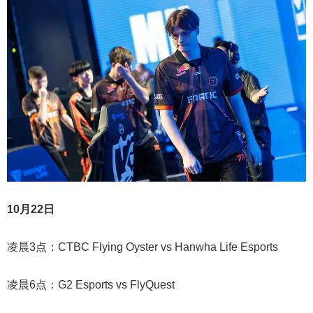
10月22日
凌晨3点：CTBC Flying Oyster vs Hanwha Life Esports
凌晨6点：G2 Esports vs FlyQuest