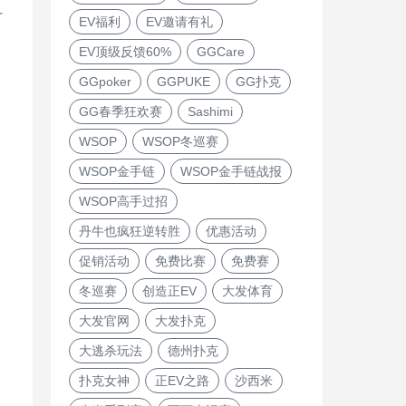
科
EV福利
EV邀请有礼
EV顶级反馈60%
GGCare
GGpoker
GGPUKE
GG扑克
GG春季狂欢赛
Sashimi
WSOP
WSOP冬巡赛
WSOP金手链
WSOP金手链战报
WSOP高手过招
丹牛也疯狂逆转胜
优惠活动
促销活动
免费比赛
免费赛
冬巡赛
创造正EV
大发体育
大发官网
大发扑克
大逃杀玩法
德州扑克
扑克女神
正EV之路
沙西米