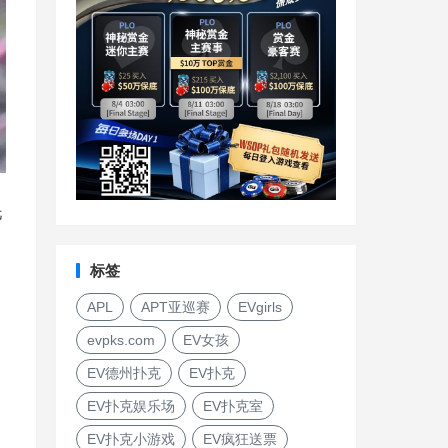
托
标签
APL
APT亚巡赛
EVgirls
evpks.com
EV女孩
EV德州扑克
EV扑克
EV扑克娱乐场
EV扑克室
EV扑克小游戏
EV疯狂送票