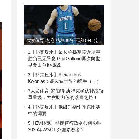
大发体育-杰伦-格林36分三球15+8 范
乔丹14分火箭胜黄蜂3，大发助力你的
1
【扑克反水】最长单挑赛接近尾声
胜负已无悬念 Phil Galfond再次向世
致富之路！
界发出单挑挑战
2
【扑克反水】Alexandros
Kolonias：想改造世界的牌手（上）
3
大发体育-罗伯特·惠特克确认转战轻
重量级，大发助力你的致富之路！
4
【扑克反水】低级别德州扑克比赛
中的漏洞
5
【EV扑克】特朗普行政令如何影响
2025年WSOP外国参赛者？