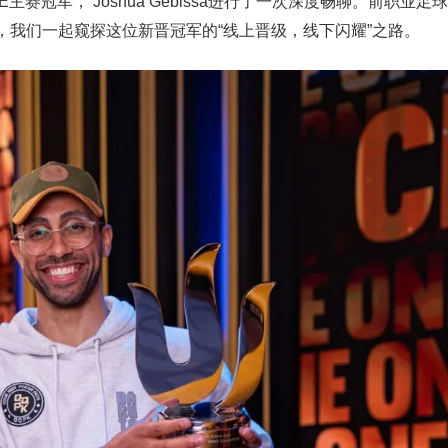
E主赛冠军， Joshua Gebissa进行了一次深度畅聊。前职业足球
，我们一起窥探这位新晋冠军的“线上晋级，线下闪耀”之路。