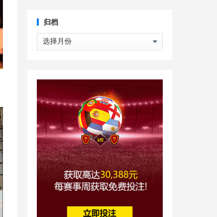
归档
归
档