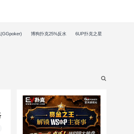
GGpoker)
博狗扑克25%反水
6UP扑克之星
路