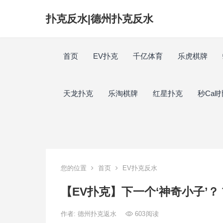
扑克反水|德州扑克反水
首页
EV扑克
千亿体育
乐虎棋牌
天龙扑克
乐淘棋牌
红星扑克
秒Call
您的位置
首页
EV扑克反水
【EV扑克】下一个‘神奇小子’？ 首
作者:
德州扑克返水
603
阅读