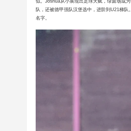
似。Joshua从小展现出足球天赋，绿茵场
队，还被德甲强队汉堡选中，进阶到U21梯队。
名字。