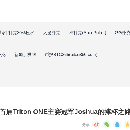
蜗牛扑克30%反水
大发扑克
神扑克(ShenPoker)
GG扑克(
扑克
新葡京棋牌
币投BTC365(bitou366.com)
届Triton ONE主赛冠军Joshua的捧杯之