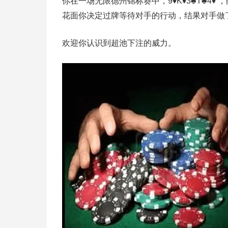
你在一场无限德州锦标赛中，9♦K♦3♣T♣4♦
花面你决定过牌等待对手的行动，结果对手做
欢迎你认识到超池下注的威力。