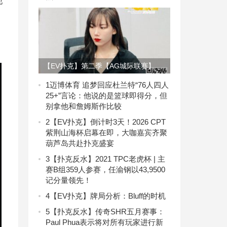
现
【EV扑克】第二季【AG城际联赛】
•Day1B组【于 洋】 Day1C组【王玉
1
迈博体育 追梦回应杜兰特“76人四人
25+”言论：他说的是篮球即得分，但
宝】分别成为 今日Day1B/C组的 CL 选
别拿他和詹姆斯作比较
手！
2
【EV扑克】倒计时3天！2026 CPT
紫荆山海杯启幕在即，大咖嘉宾齐聚
葫芦岛共赴扑克盛宴
3
【扑克反水】2021 TPC老虎杯 | 主
赛B组359人参赛，​任渝钢以43,9500
记分量领先！
4
【EV扑克】牌局分析：Bluff的时机
5
【扑克反水】传奇SHR五月赛事：
Paul Phua表示将对所有玩家进行新