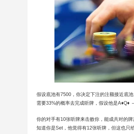
假设底池有7500，你决定下注的注额接近底
需要33%的概率去完成听牌，假设他是A♦Q♦
你的对手有10张听牌来击败你，能成共对的牌
知道你是Set，他觉得有12张听牌，但这也