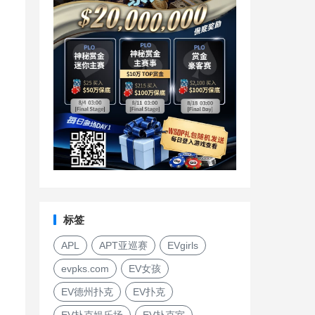
标签
APL
APT亚巡赛
EVgirls
evpks.com
EV女孩
EV德州扑克
EV扑克
EV扑克娱乐场
EV扑克室