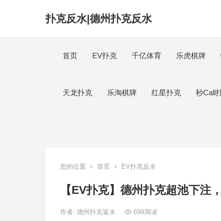
扑克反水|德州扑克反水
首页
EV扑克
千亿体育
乐虎棋牌
天龙扑克
乐淘棋牌
红星扑克
秒Call
您的位置
首页
EV扑克反水
【EV扑克】德州扑克超池下注
作者:
德州扑克返水
699
阅读