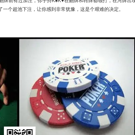
 ，翻牌前有过加注，你手持K♠K♥在翻牌和转牌都领打，在河牌出
了一个超池下注，让你感到非常犹豫，这是个艰难的决定。