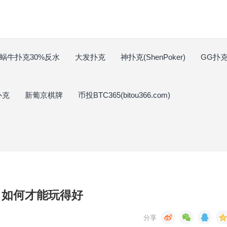
蜗牛扑克30%反水
大发扑克
神扑克(ShenPoker)
GG扑克(
扑克
新葡京棋牌
币投BTC365(bitou366.com)
，如何才能玩得好