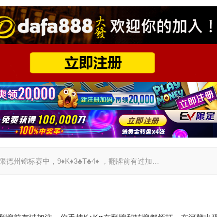
场无限德州锦标赛中，9♦K♦3♣T♣4♦ ，翻牌前有过加…