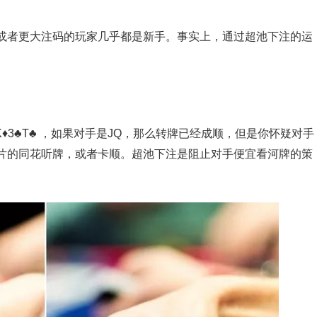
或者更大注码的玩家几乎都是新手。事实上，通过超池下注的运
K♦3♣T♣ ，如果对手是JQ，那么转牌已经成顺，但是你怀疑对手
片的同花听牌，或者卡顺。超池下注是阻止对手便宜看河牌的策