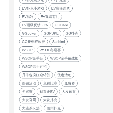
EV扑克小游戏
EV疯狂送票
EV福利
EV邀请有礼
EV顶级反馈60%
GGCare
GGpoker
GGPUKE
GG扑克
GG春季狂欢赛
Sashimi
WSOP
WSOP冬巡赛
WSOP金手链
WSOP金手链战报
WSOP高手过招
丹牛也疯狂逆转胜
优惠活动
促销活动
免费比赛
免费赛
冬巡赛
创造正EV
大发体育
大发官网
大发扑克
大逃杀玩法
德州扑克