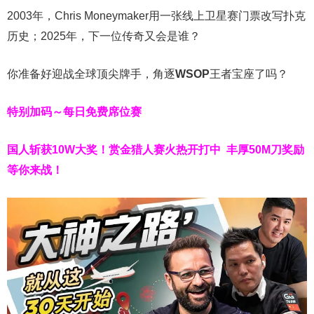
2003年，Chris Moneymaker用一张线上卫星赛门票改写扑克
历史；2025年，下一位传奇又会是谁？
你准备好迎战全球顶尖牌手，角逐
WSOP
王者宝座了吗？
特别加码～每日免费席位赛
国人斩获
10W
大奖！
赏金猎人赛火热开打中 丰厚50M刀奖励
等你来战！