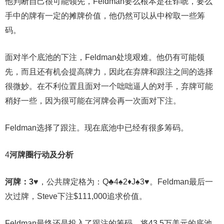
他判断自己很可能领先，Feldman要么根本是在诈唬，要么
手中的牌有一定的摊牌价值，他仍然可以从中榨取一些筹
码。
面对半个底池的下注，Feldman处境艰难。他仍有可能领
先，而且还有机会提高牌力，因此在弃牌和跟注之间的选择
很微妙。在不利位置且面对一个咄咄逼人的对手，弃牌可能
稍好一些，因为很可能在河牌会再一次面对下注。
Feldman选择了跟注。现在底池中已经有很多筹码。
4
河牌圈行动及分析
河牌：
3♥
，公共牌定格为：Q♣4♠2♦J♠3♥。Feldman最后一
次过牌，Steve下注$111,000追求价值。
Feldman最终还是投入了跟注的筹码，将43.5万美元的底池