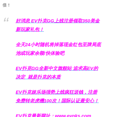
倍！
好消息 EV扑克GG上线注册领取350美金
新玩家礼包！
全天24小时随机将掉落现金红包至牌局底
池或玩家余额!快体验吧
EV扑克GG
全新中文旗舰站
追求高EV
的
决定
就是扑克的本质
EV扑克娱乐场强势上线疯狂送钱，注册
免费转老虎機100次！国际认证最安心！
EV扑克最新网址：
www.evpks.com