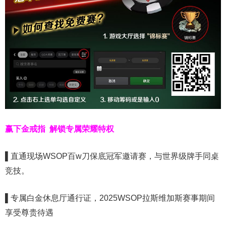
赢下金戒指
解锁专属荣耀特权
▌
直通现场WSOP百w刀保底冠军邀请赛，与世界级牌手同桌
竞技。
▌
专属白金休息厅通行证，2025WSOP拉斯维加斯赛事期间
享受尊贵待遇