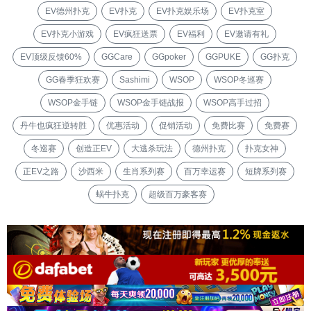
EV德州扑克
EV扑克
EV扑克娱乐场
EV扑克室
EV扑克小游戏
EV疯狂送票
EV福利
EV邀请有礼
EV顶级反馈60%
GGCare
GGpoker
GGPUKE
GG扑克
GG春季狂欢赛
Sashimi
WSOP
WSOP冬巡赛
WSOP金手链
WSOP金手链战报
WSOP高手过招
丹牛也疯狂逆转胜
优惠活动
促销活动
免费比赛
免费赛
冬巡赛
创造正EV
大逃杀玩法
德州扑克
扑克女神
正EV之路
沙西米
生肖系列赛
百万幸运赛
短牌系列赛
蜗牛扑克
超级百万豪客赛