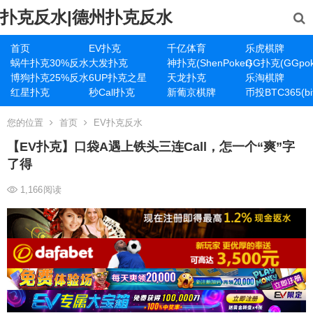
扑克反水|德州扑克反水
首页
EV扑克
千亿体育
乐虎棋牌
蜗牛扑克30%反水
大发扑克
神扑克(ShenPoker)
GG扑克(GGpok
博狗扑克25%反水
6UP扑克之星
天龙扑克
乐淘棋牌
红星扑克
秒Call扑克
新葡京棋牌
币投BTC365(bit
您的位置
首页
EV扑克反水
【EV扑克】口袋A遇上铁头三连Call，怎一个“爽”字
了得
1,166
阅读