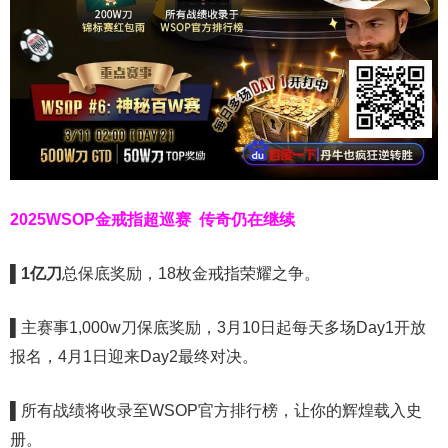
2025WSOP金戒指超巡赛
传奇仍在继续
▌
1亿刀
总保底奖励，18枚金戒指荣耀之争。
▌
主赛事1,000w刀保底奖励，3月10日起每天多场Day1开放
报名，4月1日迎来Day2最终对决。
▌
所有战绩将收录至WSOP官方排行榜，让你的辉煌载入史
册。