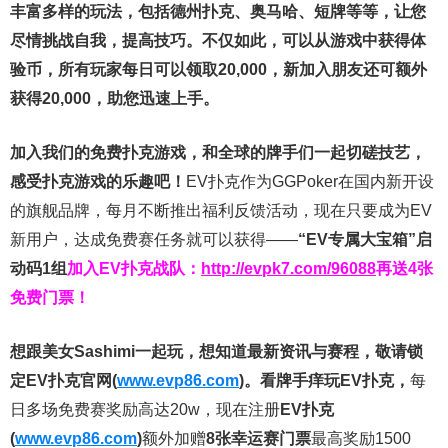
丰富多样的玩法，包括德州扑克、奥马哈、短牌等等，让您
尽情挑战自我，提高技巧。不仅如此，
可以从游戏中获得体
验币，所有玩家每日可以领取20,000，新加入朋友还可额外
获得20,000，助您迅速上手。
加入我们的免费扑克游戏，和全球的牌手们一起切磋技艺，
感受扑克游戏的乐趣吧！
EV扑克作为GGPoker在国内新开设
的旗舰品牌，每月不断推出福利反馈活动，现在只要成为EV
新用户，达成免费赛任务就可以获得——
“EV专属大宝箱”启
动码1组
加入EV扑克战队：
http://evpk7.com/96088
再送4张
免费门票！
想跟美女Sashimi一起玩，
想知道最新资讯与赛程，
敬请锁
定EV扑克官网(
www.evp86.com
)。
看牌手痒玩EV扑克，
每
日多场免费赛奖励高达20w，现在注册
EV扑克
(
www.evp86.com
)
额外加赠
8张幸运赛门票
最高奖励1500