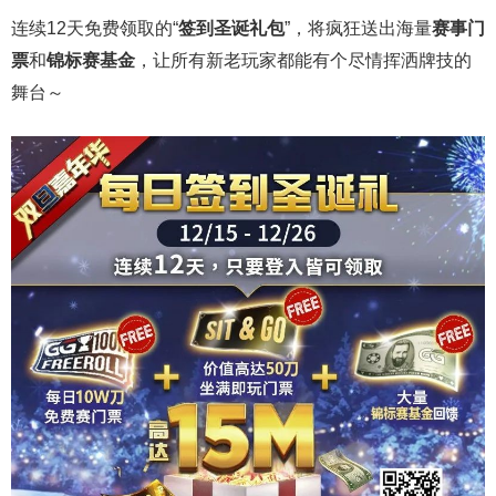
连续12天免费领取的“
签到圣诞礼包
”，将疯狂送出海量
赛事门
票
和
锦标赛基金
，让所有新老玩家都能有个尽情挥洒牌技的
舞台～