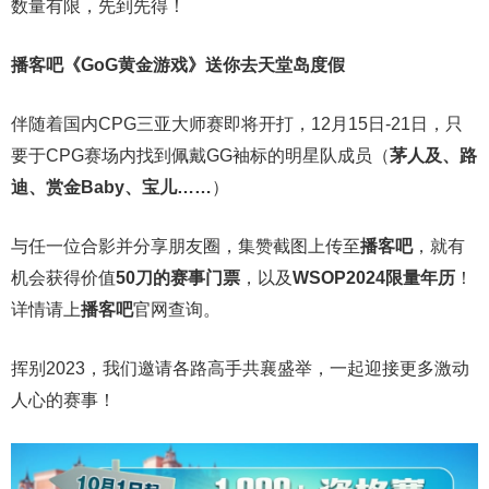
数量有限，先到先得！
播客吧
《GoG黄金游戏》
送你去天堂岛度假
伴随着国内CPG三亚大师赛即将开打，12月15日-21日，只
要于CPG赛场内找到佩戴GG袖标的明星队成员（
茅人及、路
迪、赏金Baby、宝儿……
）
与任一位合影并分享朋友圈，集赞截图上传至
播客吧
，就有
机会获得价值
50刀的赛事门票
，以及
WSOP2024限量年历
！
详情请上
播客吧
官网查询。
挥别2023，我们邀请各路高手共襄盛举，一起迎接更多激动
人心的赛事！