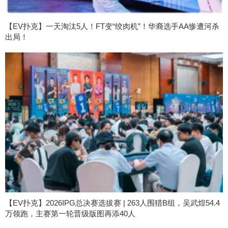
【EV扑克】一天淘汰5人！FT变“绞肉机”！华裔选手AA惨遭河杀
出局！
【EV扑克】2026IPG总决赛选拔赛 | 263人围猎B组，吴武煌54.4
万领跑，主赛第一轮晋级版图再添40人