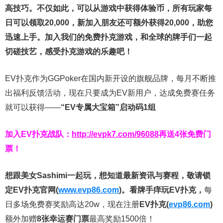
高技巧。不仅如此，
可以从游戏中获得体验币，所有玩家每
日可以领取20,000，新加入朋友还可额外获得20,000，助您
迅速上手。
加入我们的免费扑克游戏，和全球的牌手们一起
切磋技艺，感受扑克游戏的乐趣吧！
EV扑克作为GGPoker在国内新开设的旗舰品牌，每月不断推
出福利反馈活动，现在只要成为EV新用户，达成免费赛任务
就可以获得——
“EV专属大宝箱”启动码1组
加入EV扑克战队：
http://evpk7.com/96088
再送4张免费门
票！
想跟美女Sashimi一起玩，
想知道最新资讯与赛程，
敬请锁
定EV扑克官网(
www.evp86.com
)。
看牌手痒玩EV扑克，
每
日多场免费赛奖励高达20w，现在注册
EV扑克(
evp86.com
)
额外加赠
8张幸运赛门票
最高奖励1500倍！