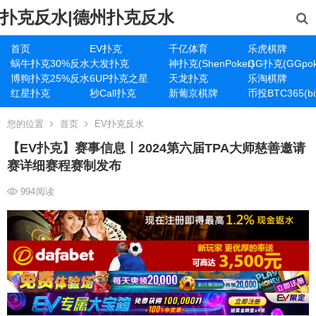
扑克反水|德州扑克反水
首页
EV扑克
千亿体育
乐虎棋牌
蜗牛扑克30%反水
大发扑克
神扑克(ShenPoker)
GG扑克(GGpok
博狗扑克25%反水
6UP扑克之星
天龙扑克
乐淘棋牌
红星扑克
秒Call扑克
新葡京棋牌
币投BTC365(bit
您的位置
首页
EV扑克反水
【EV扑克】赛事信息丨2024第六届TPA大师慈善邀请
赛详细赛程赛制发布
994
阅读