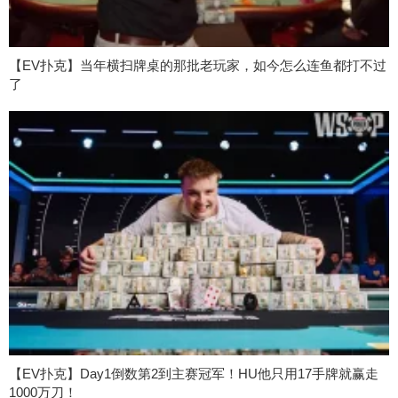
【EV扑克】当年横扫牌桌的那批老玩家，如今怎么连鱼都打不过
了
【EV扑克】Day1倒数第2到主赛冠军！HU他只用17手牌就赢走
1000万刀！