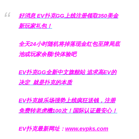
好消息 EV扑克GG上线注册领取350美金
新玩家礼包！
全天24小时随机将掉落现金红包至牌局底
池或玩家余额!快体验吧
EV扑克GG
全新中文旗舰站
追求高EV
的
决定
就是扑克的本质
EV扑克娱乐场强势上线疯狂送钱，注册
免费转老虎機100次！国际认证最安心！
EV扑克最新网址：
www.evpks.com