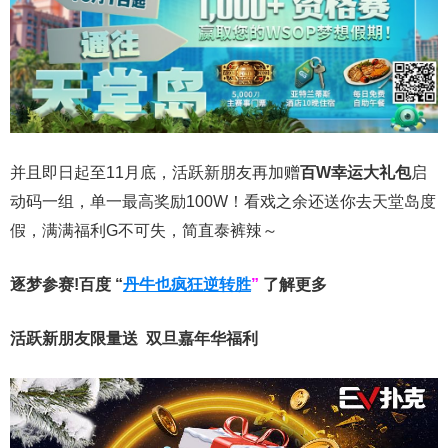
并且即日起至11月底，活跃新朋友再加赠
百W幸运大礼包
启
动码一组，单一最高奖励100W！看戏之余还送你去天堂岛度
假，满满福利G不可失，简直泰裤辣～
逐梦参赛!百度 “
丹牛也疯狂逆转胜
”
了解更多
活跃新朋友限量送
双旦嘉年华福利