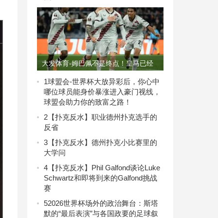
大发体育-姆巴佩不是终点！皇马已经
着手下单 药厂不败真核，大发助力你
1
球盟会-世界杯大放异彩后，你心中
哪位球员能身价暴涨进入豪门视线，
的致富之路！
球盟会助力你的致富之路！
2
【扑克反水】职业德州扑克选手的
反省
3
【扑克反水】德州扑克小比赛里的
大学问
4
【扑克反水】Phil Galfond谈论Luke
Schwartz和即将到来的Galfond挑战
赛
5
2026世界杯场外的政治舞台：斯塔
默的“最后表演”与各国政要的足球叙