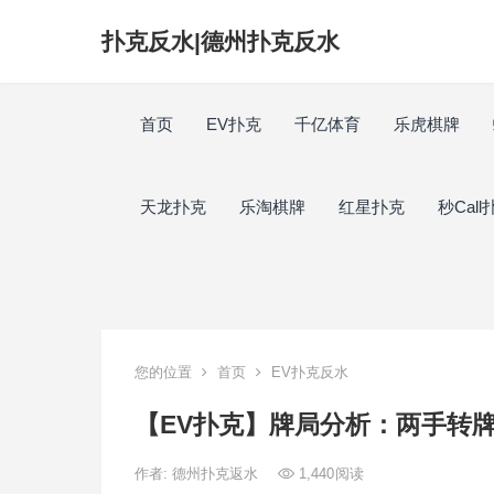
扑克反水|德州扑克反水
首页
EV扑克
千亿体育
乐虎棋牌
天龙扑克
乐淘棋牌
红星扑克
秒Call
您的位置
首页
EV扑克反水
【EV扑克】牌局分析：两手转
作者:
德州扑克返水
1,440
阅读