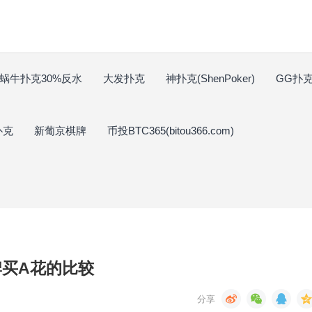
蜗牛扑克30%反水
大发扑克
神扑克(ShenPoker)
GG扑克(
扑克
新葡京棋牌
币投BTC365(bitou366.com)
牌买A花的比较