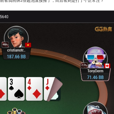
么前者我转牌2倍超池直接推了，而后者则是打了个正常注？