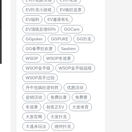
EV扑克小游戏
EV疯狂送票
EV福利
EV邀请有礼
EV顶级反馈60%
GGCare
GGpoker
GGPUKE
GG扑克
GG春季狂欢赛
Sashimi
WSOP
WSOP冬巡赛
WSOP金手链
WSOP金手链战报
WSOP高手过招
丹牛也疯狂逆转胜
优惠活动
促销活动
免费比赛
免费赛
冬巡赛
创造正EV
大发体育
大发官网
大发扑克
大逃杀玩法
德州扑克