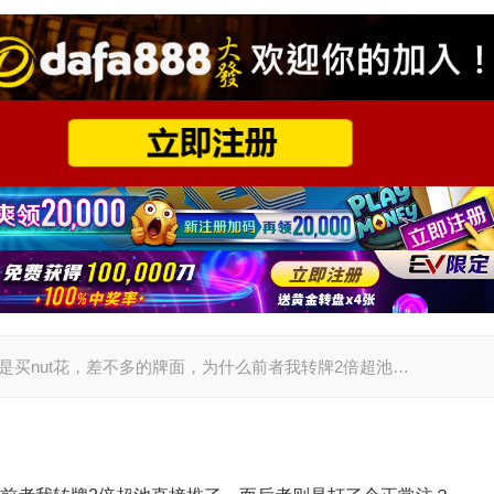
题：同样是买nut花，差不多的牌面，为什么前者我转牌2倍超池…