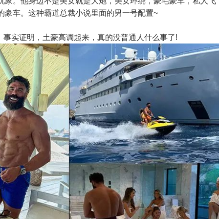
玩家。他身边不是美女就是大炮，美女环绕，豪宅豪车，私人飞
的豪车。这种霸道总裁小说里面的男一号配置~
身上，事实证明，土豪高调起来，真的没普通人什么事了!