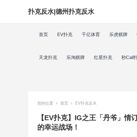
扑克反水|德州扑克反水
首页
EV扑克
千亿体育
乐虎棋牌
天龙扑克
乐淘棋牌
红星扑克
秒Call
您的位置
首页
EV扑克反水
【EV扑克】IG之王「丹爷」
的幸运战场！