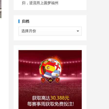
归，逆流而上圆梦福州
归档
归
档