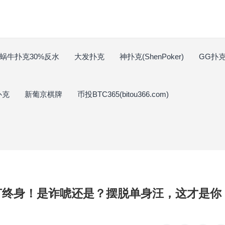
蜗牛扑克30%反水
大发扑克
神扑克(ShenPoker)
GG扑克(
扑克
新葡京棋牌
币投BTC365(bitou366.com)
情订终身！是诈唬还是？摆脱单身汪，这才是你