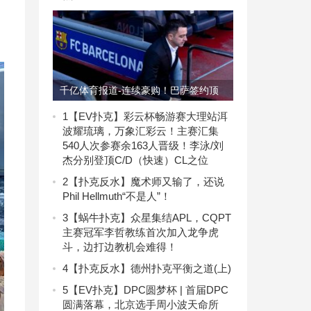
千亿体育报道-连续豪购！巴萨签约顶
级中卫达成协议！-千亿你的致富之路
1
【EV扑克】彩云杯畅游赛大理站洱
波耀琉璃，万象汇彩云！主赛汇集
540人次参赛余163人晋级！李泳/刘
杰分别登顶C/D（快速）CL之位
2
【扑克反水】魔术师又输了，还说
Phil Hellmuth“不是人”！
3
【蜗牛扑克】众星集结APL，CQPT
主赛冠军李哲教练首次加入龙争虎
斗，边打边教机会难得！
4
【扑克反水】德州扑克平衡之道(上)
5
【EV扑克】DPC圆梦杯 | 首届DPC
圆满落幕，北京选手周小波天命所