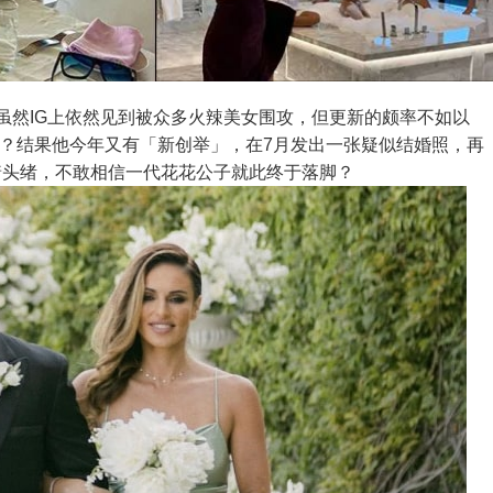
一点，虽然IG上依然见到被众多火辣美女围攻，但更新的颇率不如以
始修心养性？结果他今年又有「新创举」，在7月发出一张疑似结婚照，再
多人都摸不着头绪，不敢相信一代花花公子就此终于落脚？