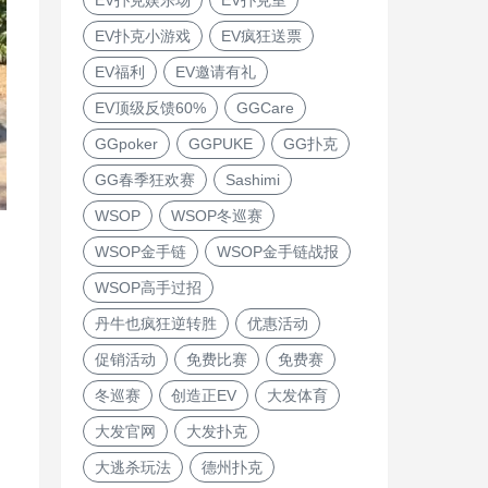
EV扑克小游戏
EV疯狂送票
EV福利
EV邀请有礼
EV顶级反馈60%
GGCare
GGpoker
GGPUKE
GG扑克
GG春季狂欢赛
Sashimi
WSOP
WSOP冬巡赛
WSOP金手链
WSOP金手链战报
WSOP高手过招
丹牛也疯狂逆转胜
优惠活动
促销活动
免费比赛
免费赛
冬巡赛
创造正EV
大发体育
大发官网
大发扑克
大逃杀玩法
德州扑克