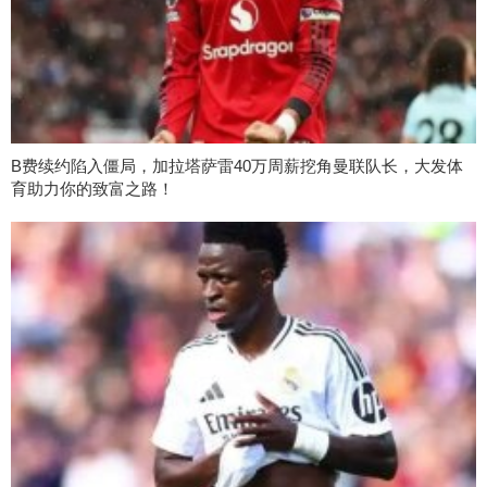
B费续约陷入僵局，加拉塔萨雷40万周薪挖角曼联队长，大发体
育助力你的致富之路！