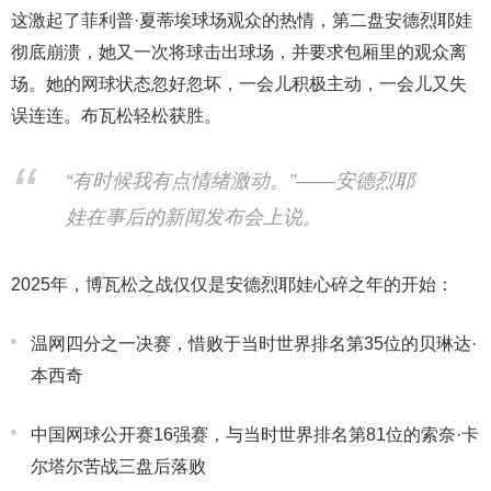
这激起了菲利普·夏蒂埃球场观众的热情，第二盘安德烈耶娃
彻底崩溃，她又一次将球击出球场，并要求包厢里的观众离
场。她的网球状态忽好忽坏，一会儿积极主动，一会儿又失
误连连。布瓦松轻松获胜。
“有时候我有点情绪激动。”——安德烈耶
娃在事后的新闻发布会上说。
2025年，博瓦松之战仅仅是安德烈耶娃心碎之年的开始：
温网四分之一决赛，惜败于当时世界排名第35位的贝琳达·
本西奇
中国网球公开赛16强赛，与当时世界排名第81位的索奈·卡
尔塔尔苦战三盘后落败