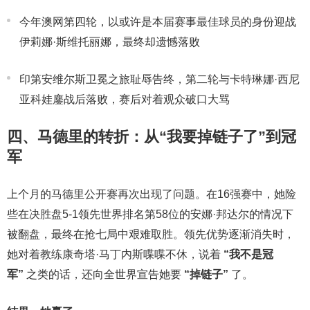
今年澳网第四轮，以或许是本届赛事最佳球员的身份迎战
伊莉娜·斯维托丽娜，最终却遗憾落败
印第安维尔斯卫冕之旅耻辱告终，第二轮与卡特琳娜·西尼
亚科娃鏖战后落败，赛后对着观众破口大骂
四、马德里的转折：从“我要掉链子了”到冠
军
上个月的马德里公开赛再次出现了问题。在16强赛中，她险
些在决胜盘5-1领先世界排名第58位的安娜·邦达尔的情况下
被翻盘，最终在抢七局中艰难取胜。领先优势逐渐消失时，
她对着教练康奇塔·马丁内斯喋喋不休，说着
“我不是冠
军”
之类的话，还向全世界宣告她要
“掉链子”
了。