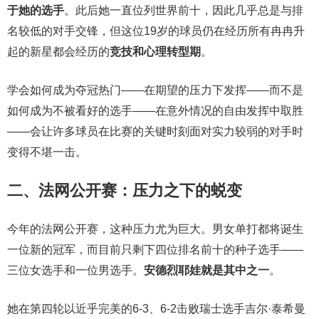
于她的选手
。此后她一直位列世界前十，因此几乎总是与排
名较低的对手交锋，但这位19岁的球员仍在经历所有冉冉升
起的新星都会经历的
竞技和心理转型期
。
学会如何成为夺冠热门——在期望的压力下发挥——而不是
如何成为不被看好的选手——在意外情况的自由发挥中取胜
——会让许多球员在比赛的关键时刻面对实力较弱的对手时
变得不堪一击。
二、法网公开赛：压力之下的蜕变
今年的法网公开赛，这种压力尤为巨大。男女单打都将诞生
一位新的冠军，而目前只剩下四位排名前十的种子选手——
三位女选手和一位男选手。
安德烈耶娃就是其中之一
。
她在第四轮以近乎完美的6-3、6-2击败瑞士选手吉尔·泰希曼