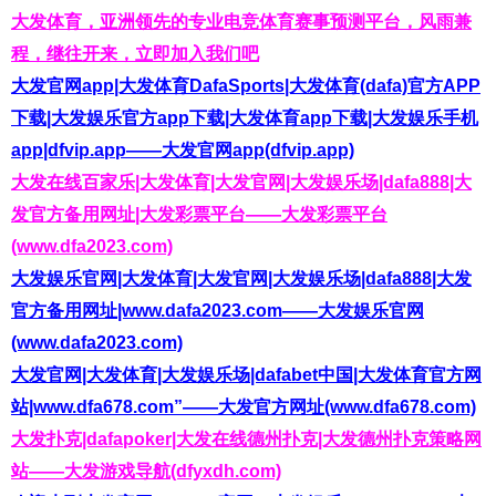
大发体育，亚洲领先的专业电竞体育赛事预测平台，风雨兼
程，继往开来，立即加入我们吧
大发官网app|大发体育DafaSports|大发体育(dafa)官方APP
下载|大发娱乐官方app下载|大发体育app下载|大发娱乐手机
app|dfvip.app——大发官网app(dfvip.app)
大发在线百家乐|大发体育|大发官网|大发娱乐场|dafa888|大
发官方备用网址|大发彩票平台——大发彩票平台
(www.dfa2023.com)
大发娱乐官网|大发体育|大发官网|大发娱乐场|dafa888|大发
官方备用网址|www.dafa2023.com——大发娱乐官网
(www.dafa2023.com)
大发官网|大发体育|大发娱乐场|dafabet中国|大发体育官方网
站|www.dfa678.com”——大发官方网址(www.dfa678.com)
大发扑克|dafapoker|大发在线德州扑克|大发德州扑克策略网
站——大发游戏导航(dfyxdh.com)