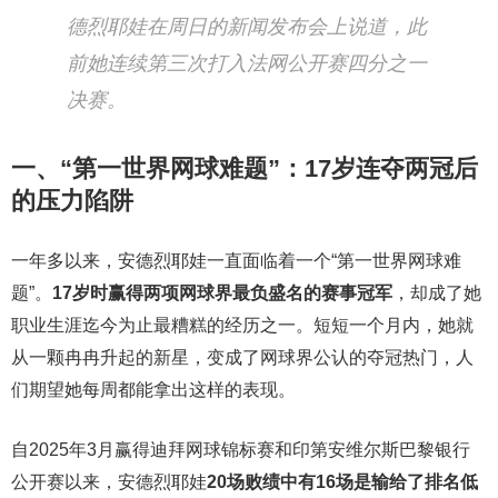
德烈耶娃在周日的新闻发布会上说道，此
前她连续第三次打入法网公开赛四分之一
决赛。
一、“第一世界网球难题”：17岁连夺两冠后
的压力陷阱
一年多以来，安德烈耶娃一直面临着一个“第一世界网球难
题”。
17岁时赢得两项网球界最负盛名的赛事冠军
，却成了她
职业生涯迄今为止最糟糕的经历之一。短短一个月内，她就
从一颗冉冉升起的新星，变成了网球界公认的夺冠热门，人
们期望她每周都能拿出这样的表现。
自2025年3月赢得迪拜网球锦标赛和印第安维尔斯巴黎银行
公开赛以来，安德烈耶娃
20场败绩中有16场是输给了排名低