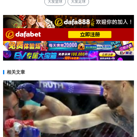
大发篮球
大发足球
相关文章