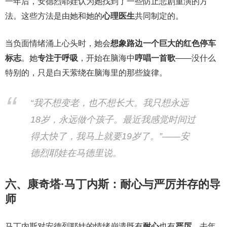
一年后，安德烈耶娃认为她找到了一些防止悲剧重演的方
法。这些方法是由她和她的
心理医生
共同制定的。
当负面情绪涌上心头时，她会
想象路边一个巨大的红色停车
标志
。她
专注于呼吸
，开始在脑海中
哼唱一首歌
——没什么
特别的，只是白天萦绕在脑海里的那些旋律。
“我不想变老，也不想长大。我只想永远
18岁，永远做个孩子。最近我感觉时间过
得太快了，我马上就要19岁了。”——安
德烈耶娃在马德里说。
六、康奇塔·马丁内斯：耐心与严厉并存的导
师
马丁内斯对安德烈耶娃的情绪崩溃既有
耐心
也有
严厉
。去年