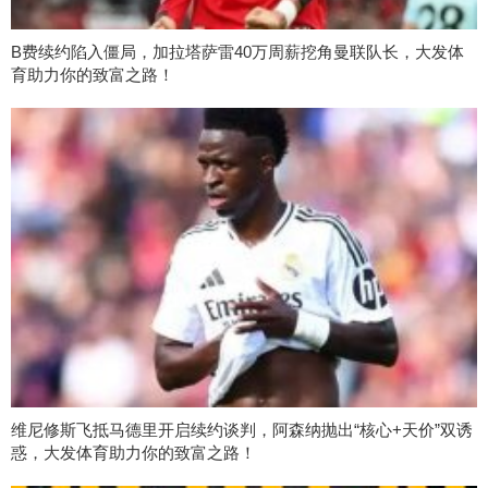
B费续约陷入僵局，加拉塔萨雷40万周薪挖角曼联队长，大发体
育助力你的致富之路！
维尼修斯飞抵马德里开启续约谈判，阿森纳抛出“核心+天价”双诱
惑，大发体育助力你的致富之路！