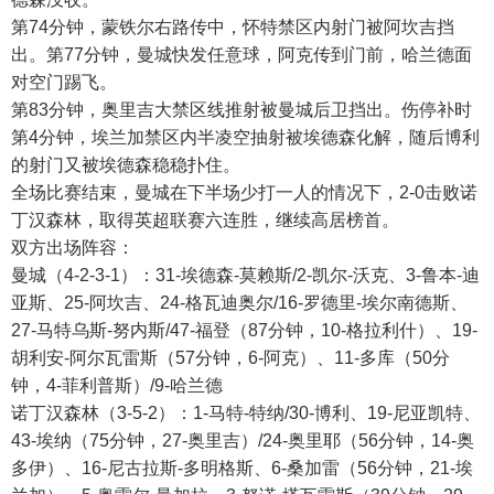
第74分钟，蒙铁尔右路传中，怀特禁区内射门被阿坎吉挡
出。第77分钟，曼城快发任意球，阿克传到门前，哈兰德面
对空门踢飞。
第83分钟，奥里吉大禁区线推射被曼城后卫挡出。伤停补时
第4分钟，埃兰加禁区内半凌空抽射被埃德森化解，随后博利
的射门又被埃德森稳稳扑住。
全场比赛结束，曼城在下半场少打一人的情况下，2-0击败诺
丁汉森林，取得英超联赛六连胜，继续高居榜首。
双方出场阵容：
曼城（4-2-3-1）：31-埃德森-莫赖斯/2-凯尔-沃克、3-鲁本-迪
亚斯、25-阿坎吉、24-格瓦迪奥尔/16-罗德里-埃尔南德斯、
27-马特乌斯-努内斯/47-福登（87分钟，10-格拉利什）、19-
胡利安-阿尔瓦雷斯（57分钟，6-阿克）、11-多库（50分
钟，4-菲利普斯）/9-哈兰德
诺丁汉森林（3-5-2）：1-马特-特纳/30-博利、19-尼亚凯特、
43-埃纳（75分钟，27-奥里吉）/24-奥里耶（56分钟，14-奥
多伊）、16-尼古拉斯-多明格斯、6-桑加雷（56分钟，21-埃