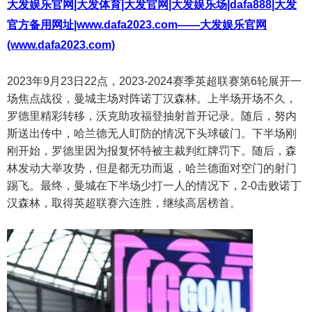
大发娱乐官网|大发体育|大发官网|大发娱乐场|dafa888|大发
官方备用网址|www.dafa2023.com——大发娱乐官网
(www.dafa2023.com)
2023年9月23日22点，2023-2024赛季英超联赛第6轮展开一
场焦点战役，曼城主场对阵诺丁汉森林。上半场开场不久，
罗德里精彩转移，沃克助攻福登抽射首开记录。随后，努内
斯送出传中，哈兰德无人盯防的情况下头球破门。下半场刚
刚开始，罗德里因为报复怀特被主裁判红牌罚下。随后，森
林发动大举攻势，但是都无功而返，哈兰德面对空门的射门
踢飞。最终，曼城在下半场少打一人的情况下，2-0击败诺丁
汉森林，取得英超联赛六连胜，继续高居榜首。