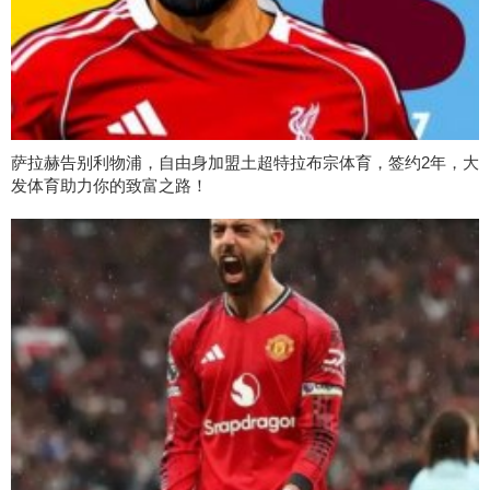
萨拉赫告别利物浦，自由身加盟土超特拉布宗体育，签约2年，大
发体育助力你的致富之路！