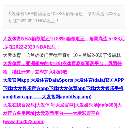
大发体育NBA输额返还10.88% 输额返还，每周高达 5,088元
,尽在2022-2023 NBA投注！ …
大发体育NBA输额返还10.88% 输额返还，每周高达 5,088元
,尽在2022-2023 NBA投注！
大发体育 哈兰德破门罗德里直红 10人曼城2-0诺丁汉森林
大发体育，亚洲领先的专业电竞体育赛事预测平台，风雨兼
程，继往开来，立即加入我们吧
大发官网app|大发体育DafaSports|大发体育(dafa)官方APP
下载|大发娱乐官方app下载|大发体育app下载|大发娱乐手机
app|dfvip.app——大发官网app(dfvip.app)
大发在线百家乐|大发体育|大发官网|大发娱乐场|dafa888|大
发官方备用网址|大发彩票平台——大发彩票平台
(www.dfa2023.com)