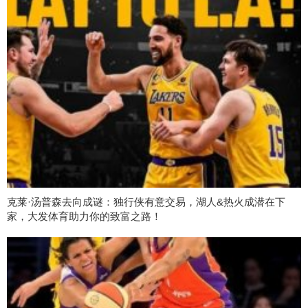
克莱·汤普森去向成谜：独行侠有意交易，湖人&热火成潜在下
家，大发体育助力你的致富之路！